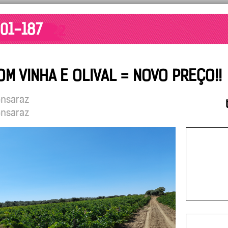
001-187
M VINHA E OLIVAL = NOVO PREÇO!!
onsaraz
onsaraz