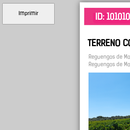
Imprimir
ID: 10101
TERRENO CO
Reguengos de M
Reguengos de M