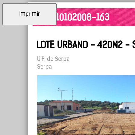
Imprimir
ID: 10102008-163
LOTE URBANO - 420M2 - 
U.F. de Serpa
Serpa