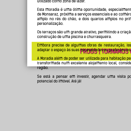
utilizado como zona de lazer.
Esta moradia é uma ótima oportunidade, especialment
de Monsaraz, próxima a serviços essenciais e ao comér
amplo no rés do chão, e dois quartos amplos no prim
personalização.
Os terraços são um grande atrativo, permitindo a criaçã
construção de uma piscina e churrasqueira.
Embora precise de algumas obras de restauração, is
adaptar o espaço às suas necessidades ou preferências
A Moradia além de poder ser utilizada para habitação 
transformada num excelente alojamento local, conside
região.
Se está a pensar em investir, agendar uma visita p
potencial do imóvel. Até já!