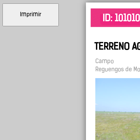
Imprimir
ID: 10101
TERRENO A
Campo
Reguengos de M