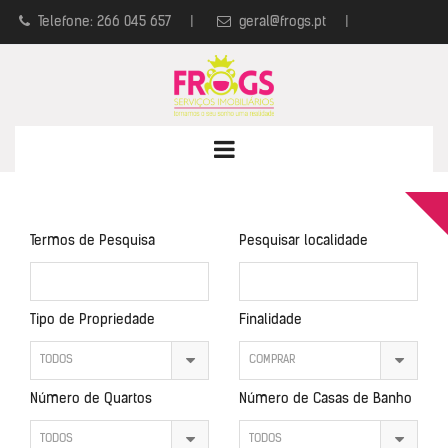
Telefone: 266 045 657
|
geral@frogs.pt
|
Política de Privacidade
|
Livro de Reclamações
Termos de Pesquisa
Pesquisar localidade
Tipo de Propriedade
Finalidade
TODOS
COMPRAR
Número de Quartos
Número de Casas de Banho
TODOS
TODOS