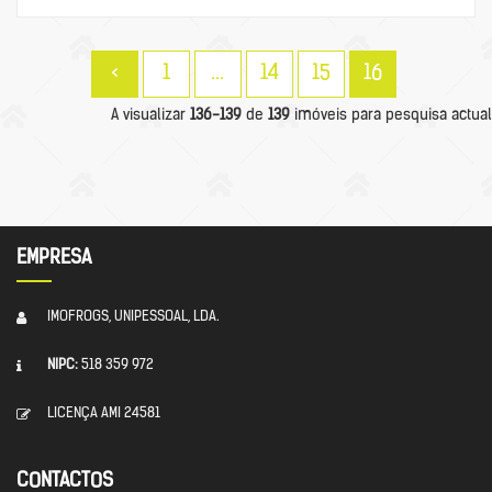
<
1
...
14
15
16
A visualizar
136-139
de
139
imóveis para pesquisa actual
EMPRESA
IMOFROGS, UNIPESSOAL, LDA.
NIPC:
518 359 972
LICENÇA AMI 24581
CONTACTOS