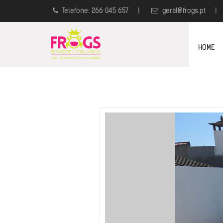
Telefone: 266 045 657
|
geral@frogs.pt
|
HOME