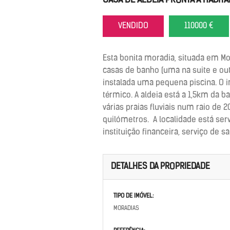
CASA DE ALDEIA PRONTA A HABITA
VENDIDO
110000 €
Esta bonita moradia, situada em Mo
casas de banho (uma na suite e out
instalada uma pequena piscina. O i
térmico. A aldeia está a 1,5km da 
várias praias fluviais num raio de 
quilómetros. A localidade está ser
instituição financeira, serviço de s
DETALHES DA PROPRIEDADE
TIPO DE IMÓVEL:
MORADIAS