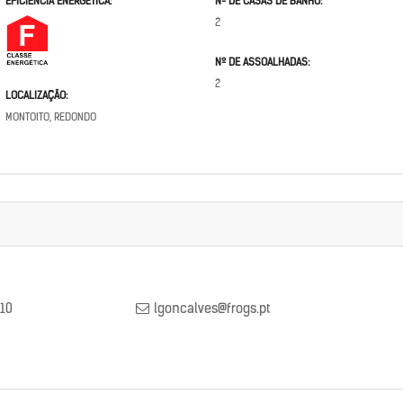
EFICIÊNCIA ENERGÉTICA:
Nº DE CASAS DE BANHO:
2
Nº DE ASSOALHADAS:
2
LOCALIZAÇÃO:
MONTOITO, REDONDO
10
lgoncalves@frogs.pt