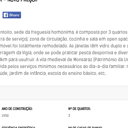
R - NOVO PREÇO!!
ntoito, sede da freguesia homónima, é composta por 3 quartos 
ra de serviço), zona de circulação, cozinha e sala em open spac
móvel foi totalmente remodelado. As janelas têm vidro duplo e
barragem da Vigia, onde se pode praticar pesca desportiva e div
20km para usufruir. A vila medieval de Monsaraz (Património da U
vida pelos serviços mínimos necessários ao dia-a-dia familiar: 
aúde, jardim de infância, escola do ensino básico, etc..
ANO DE CONSTRUÇÃO:
Nº DE QUARTOS:
1950
3