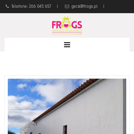
Telefone: 266 045 657
|
geral@frogs.pt
|
Política de Privacidade
|
Livro de Reclamações