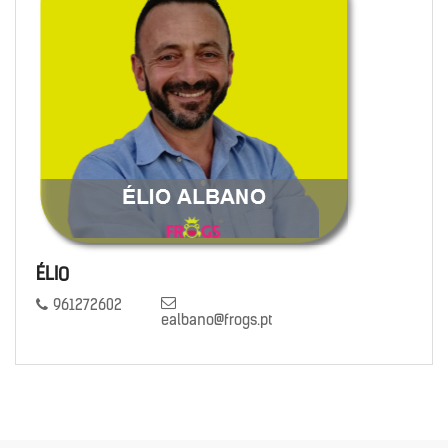
ÉLIO
961272602
ealbano@frogs.pt