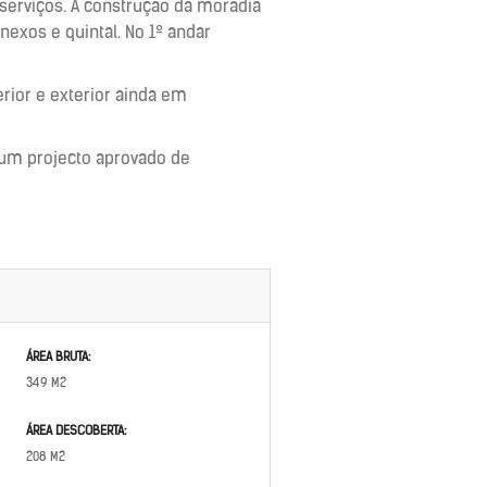
serviços. A construção da moradia
exos e quintal. No 1º andar
erior e exterior ainda em
 um projecto aprovado de
ÁREA BRUTA:
349 M2
ÁREA DESCOBERTA:
208 M2