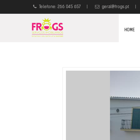
Telefone: 266 045 657
|
geral@frogs.pt
|
HOME