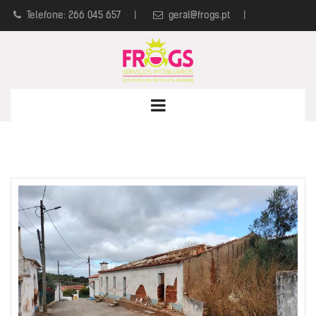
Telefone: 266 045 657
|
geral@frogs.pt
|
Política de Privacidade
|
Livro de Reclamações