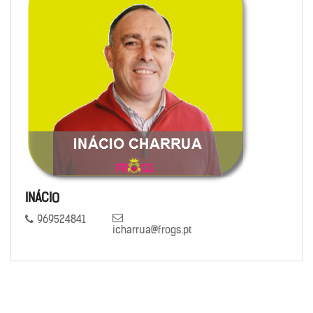
INÁCIO
969524841
icharrua@frogs.pt