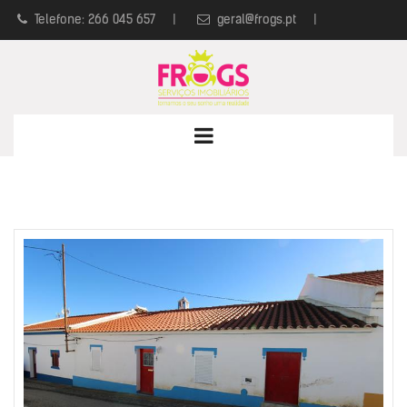
Telefone: 266 045 657
|
geral@frogs.pt
|
Política de Privacidade
|
Livro de Reclamações