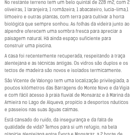
No restante terreno tem um belo quintal de 228 m2, com 2
oliveiras, 1 laranjeira, 1 romãzeira, 1 abacateiro, lucia-lima,1
limoeiro e outras plantas, com terra para cultivar a horta
biológica que sempre sonhou. As folhas da videira junto ao
alpendre oferecem uma sombra fresca para apreciar a
paisagem natural. Há ainda espaço suficiente para
construir uma piscina.
A casa foi recentemente recuperada, respeitando a traça
alentejana e as técnicas antigas. Os vidros são duplos e os
tectos de madeira são novos e isolados termicamente.
São Vicente de Valongo tem uma localização privilegiada, a
poucos kilómetros das Barragens do Monte Novo e da Vigia
e com fácil acesso à praia fluvial de Monsaraz e à Marina da
Amieira no Lago de Alqueva, propício a desportos náuticos
e passeios nas suas águas calmas.
Está cansado do ruido, da insegurança e da falta de
qualidade de vida? Temos para si um refúgio, na bela
planície alentejana entre Évora e Monsaraz, a 2 horas de