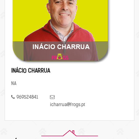
INÁCIO CHARRUA
NA
969524841
icharrua@frogs.pt