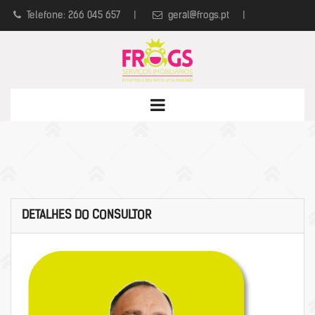
Telefone: 266 045 657
|
geral@frogs.pt
|
Política de Privacidade
|
Livro de Reclamações
DETALHES DO CONSULTOR